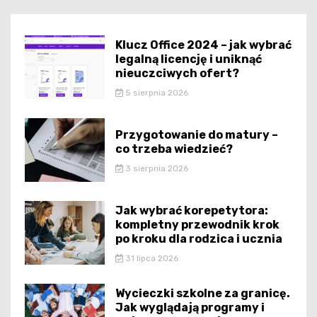
Klucz Office 2024 – jak wybrać
legalną licencję i uniknąć
nieuczciwych ofert?
5 sierpnia 2026
Przygotowanie do matury –
co trzeba wiedzieć?
3 sierpnia 2026
Jak wybrać korepetytora:
kompletny przewodnik krok
po kroku dla rodzica i ucznia
31 lipca 2026
Wycieczki szkolne za granicę.
Jak wyglądają programy i